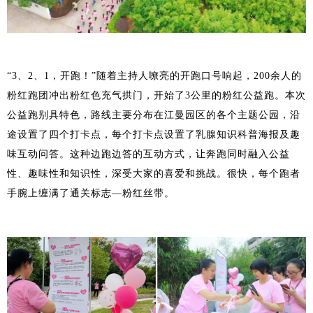
“3、2、1，开跑！”随着主持人嘹亮的开跑口号响起，200余人的
粉红跑团冲出粉红色充气拱门，开始了3公里的粉红公益跑。本次
公益跑别具特色，路线主要分布在江曼园区的各个主题公园，沿
途设置了四个打卡点，每个打卡点设置了乳腺知识科普海报及趣
味互动问答。这种边跑边答的互动方式，让奔跑同时融入公益
性、趣味性和知识性，深受大家的喜爱和挑战。很快，每个跑者
手腕上缠满了通关标志—粉红丝带。